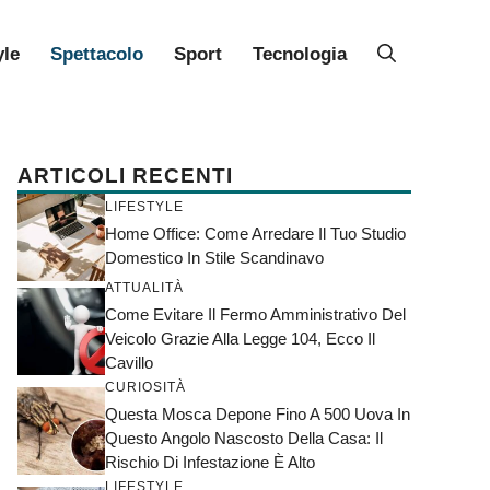
yle
Spettacolo
Sport
Tecnologia
ARTICOLI RECENTI
LIFESTYLE
Home Office: Come Arredare Il Tuo Studio
Domestico In Stile Scandinavo
ATTUALITÀ
Come Evitare Il Fermo Amministrativo Del
Veicolo Grazie Alla Legge 104, Ecco Il
Cavillo
CURIOSITÀ
Questa Mosca Depone Fino A 500 Uova In
Questo Angolo Nascosto Della Casa: Il
Rischio Di Infestazione È Alto
LIFESTYLE