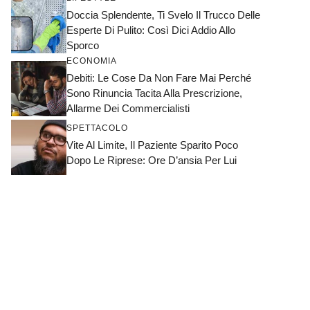
Doccia Splendente, Ti Svelo Il Trucco Delle
Esperte Di Pulito: Così Dici Addio Allo
Sporco
ECONOMIA
Debiti: Le Cose Da Non Fare Mai Perché
Sono Rinuncia Tacita Alla Prescrizione,
Allarme Dei Commercialisti
SPETTACOLO
Vite Al Limite, Il Paziente Sparito Poco
Dopo Le Riprese: Ore D’ansia Per Lui