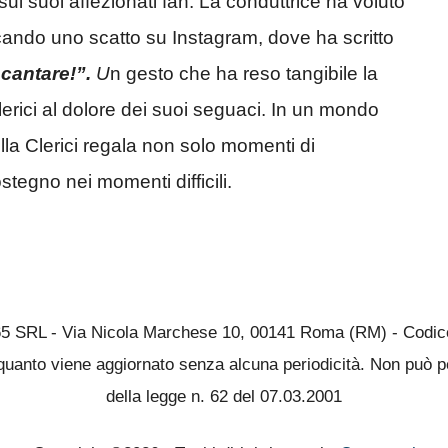
sui suoi affezionati fan. La conduttrice ha voluto
cando uno scatto su Instagram, dove ha scritto
 cantare!”.
U
n gesto che ha reso tangibile la
lerici al dolore dei suoi seguaci. In un mondo
lla Clerici regala non solo momenti di
tegno nei momenti difficili.
65 SRL - Via Nicola Marchese 10, 00141 Roma (RM) - Codice 
quanto viene aggiornato senza alcuna periodicità. Non può pe
della legge n. 62 del 07.03.2001