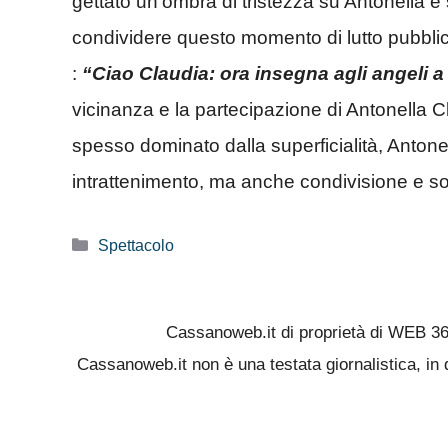
gettato un’ombra di tristezza su Antonella e 
condividere questo momento di lutto pubbli
:
“
Ciao Claudia: ora insegna agli angeli a
vicinanza e la partecipazione di Antonella C
spesso dominato dalla superficialità, Antone
intrattenimento, ma anche condivisione e sos
Categorie
Spettacolo
Cassanoweb.it di proprietà di WEB 3
Cassanoweb.it non è una testata giornalistica, in 