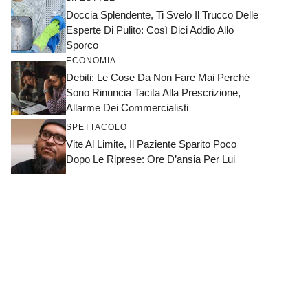
Doccia Splendente, Ti Svelo Il Trucco Delle
Esperte Di Pulito: Così Dici Addio Allo
Sporco
ECONOMIA
Debiti: Le Cose Da Non Fare Mai Perché
Sono Rinuncia Tacita Alla Prescrizione,
Allarme Dei Commercialisti
SPETTACOLO
Vite Al Limite, Il Paziente Sparito Poco
Dopo Le Riprese: Ore D’ansia Per Lui