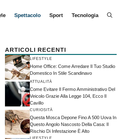
yle
Spettacolo
Sport
Tecnologia
ARTICOLI RECENTI
LIFESTYLE
Home Office: Come Arredare Il Tuo Studio
Domestico In Stile Scandinavo
ATTUALITÀ
Come Evitare Il Fermo Amministrativo Del
Veicolo Grazie Alla Legge 104, Ecco Il
Cavillo
CURIOSITÀ
Questa Mosca Depone Fino A 500 Uova In
Questo Angolo Nascosto Della Casa: Il
Rischio Di Infestazione È Alto
LIFESTYLE