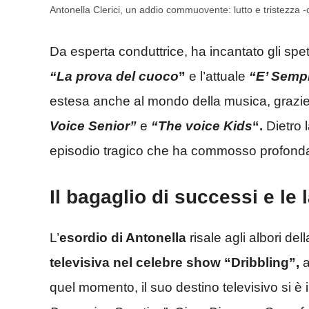
Antonella Clerici, un addio commuovente: lutto e tristezza 
Da esperta conduttrice, ha incantato gli s
“La prova del cuoco
”
e l’attuale
“E’ Semp
estesa anche al mondo della musica, grazie
Voice Senior”
e
“The voice Kids
“.
Dietro l
episodio tragico che ha commosso profonda
Il bagaglio di successi e le 
L’
esordio di Antonella
risale agli albori de
televisiva nel celebre show “Dribbling”,
a
quel momento, il suo destino televisivo si 