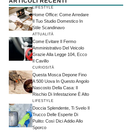
ARTICOLI RECENTI
LIFESTYLE
Home Office: Come Arredare
Il Tuo Studio Domestico In
Stile Scandinavo
ATTUALITÀ
Come Evitare Il Fermo
Amministrativo Del Veicolo
Grazie Alla Legge 104, Ecco
Il Cavillo
CURIOSITÀ
Questa Mosca Depone Fino
A 500 Uova In Questo Angolo
Nascosto Della Casa: Il
Rischio Di Infestazione È Alto
LIFESTYLE
Doccia Splendente, Ti Svelo Il
Trucco Delle Esperte Di
Pulito: Così Dici Addio Allo
Sporco