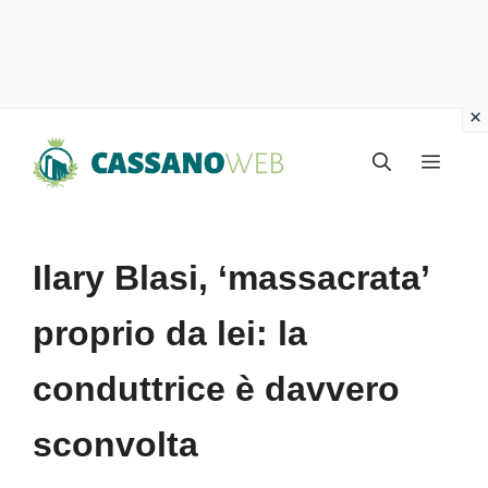
Vai
Menu
al
contenuto
Ilary Blasi, ‘massacrata’
proprio da lei: la
conduttrice è davvero
sconvolta