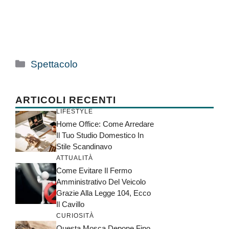
Categorie
Spettacolo
ARTICOLI RECENTI
LIFESTYLE
Home Office: Come Arredare
Il Tuo Studio Domestico In
Stile Scandinavo
ATTUALITÀ
Come Evitare Il Fermo
Amministrativo Del Veicolo
Grazie Alla Legge 104, Ecco
Il Cavillo
CURIOSITÀ
Questa Mosca Depone Fino