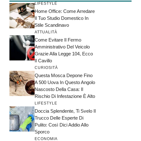
LIFESTYLE
Home Office: Come Arredare
Il Tuo Studio Domestico In
Stile Scandinavo
ATTUALITÀ
Come Evitare Il Fermo
Amministrativo Del Veicolo
Grazie Alla Legge 104, Ecco
Il Cavillo
CURIOSITÀ
Questa Mosca Depone Fino
A 500 Uova In Questo Angolo
Nascosto Della Casa: Il
Rischio Di Infestazione È Alto
LIFESTYLE
Doccia Splendente, Ti Svelo Il
Trucco Delle Esperte Di
Pulito: Così Dici Addio Allo
Sporco
ECONOMIA