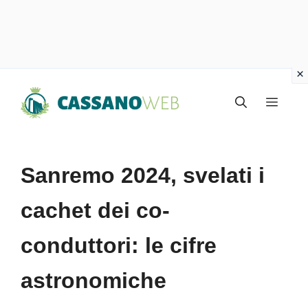
Vai
Menu
al
contenuto
Sanremo 2024, svelati i
cachet dei co-
conduttori: le cifre
astronomiche