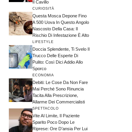
Il Cavillo
CURIOSITÀ
Questa Mosca Depone Fino
A 500 Uova In Questo Angolo
Nascosto Della Casa: Il
Rischio Di Infestazione È Alto
LIFESTYLE
Doccia Splendente, Ti Svelo Il
Trucco Delle Esperte Di
Pulito: Così Dici Addio Allo
Sporco
ECONOMIA
Debiti: Le Cose Da Non Fare
Mai Perché Sono Rinuncia
Tacita Alla Prescrizione,
Allarme Dei Commercialisti
SPETTACOLO
Vite Al Limite, Il Paziente
Sparito Poco Dopo Le
Riprese: Ore D’ansia Per Lui