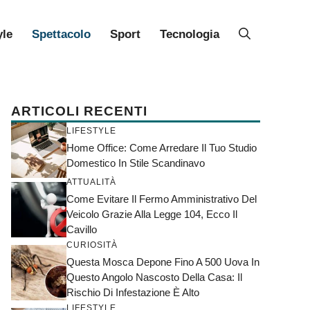
yle
Spettacolo
Sport
Tecnologia
ARTICOLI RECENTI
LIFESTYLE
Home Office: Come Arredare Il Tuo Studio
Domestico In Stile Scandinavo
ATTUALITÀ
Come Evitare Il Fermo Amministrativo Del
Veicolo Grazie Alla Legge 104, Ecco Il
Cavillo
CURIOSITÀ
Questa Mosca Depone Fino A 500 Uova In
Questo Angolo Nascosto Della Casa: Il
Rischio Di Infestazione È Alto
LIFESTYLE