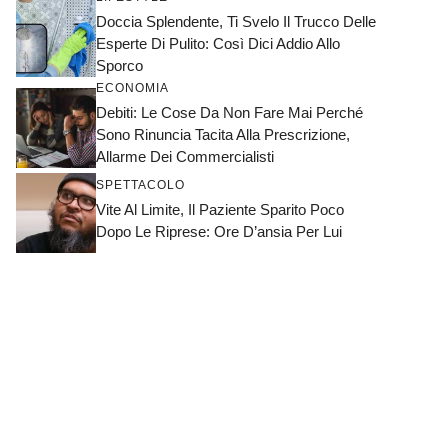
Doccia Splendente, Ti Svelo Il Trucco Delle
Esperte Di Pulito: Così Dici Addio Allo
Sporco
ECONOMIA
Debiti: Le Cose Da Non Fare Mai Perché
Sono Rinuncia Tacita Alla Prescrizione,
Allarme Dei Commercialisti
SPETTACOLO
Vite Al Limite, Il Paziente Sparito Poco
Dopo Le Riprese: Ore D’ansia Per Lui