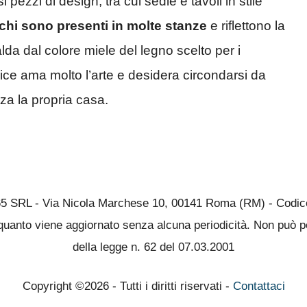
 pezzi di design, tra cui sedie e tavoli in stile
chi sono presenti in molte stanze
e riflettono la
da dal colore miele del legno scelto per i
ttrice ama molto l’arte e desidera circondarsi da
ezza la propria casa.
65 SRL - Via Nicola Marchese 10, 00141 Roma (RM) - Codice 
quanto viene aggiornato senza alcuna periodicità. Non può pe
della legge n. 62 del 07.03.2001
Copyright ©2026 - Tutti i diritti riservati -
Contattaci