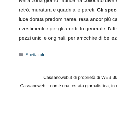
Nella zona giorno l’attrice ha collocato diversi
retrò, muratura e quadri alle pareti.
Gli spec
luce dorata predominante, resa ancor più cal
rivestimenti e per gli arredi. In generale, l’a
pezzi unici e originali, per arricchire di bell
Categorie
Spettacolo
Cassanoweb.it di proprietà di WEB 3
Cassanoweb.it non è una testata giornalistica, in 