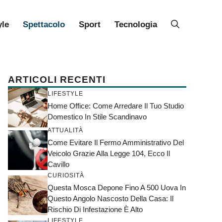
yle
Spettacolo
Sport
Tecnologia
ARTICOLI RECENTI
LIFESTYLE
Home Office: Come Arredare Il Tuo Studio
Domestico In Stile Scandinavo
ATTUALITÀ
Come Evitare Il Fermo Amministrativo Del
Veicolo Grazie Alla Legge 104, Ecco Il
Cavillo
CURIOSITÀ
Questa Mosca Depone Fino A 500 Uova In
Questo Angolo Nascosto Della Casa: Il
Rischio Di Infestazione È Alto
LIFESTYLE