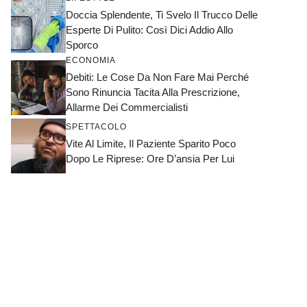
Doccia Splendente, Ti Svelo Il Trucco Delle
Esperte Di Pulito: Così Dici Addio Allo
Sporco
ECONOMIA
Debiti: Le Cose Da Non Fare Mai Perché
Sono Rinuncia Tacita Alla Prescrizione,
Allarme Dei Commercialisti
SPETTACOLO
Vite Al Limite, Il Paziente Sparito Poco
Dopo Le Riprese: Ore D’ansia Per Lui