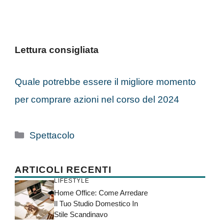
Lettura consigliata
Quale potrebbe essere il migliore momento
per comprare azioni nel corso del 2024
Categorie
Spettacolo
ARTICOLI RECENTI
LIFESTYLE
Home Office: Come Arredare
Il Tuo Studio Domestico In
Stile Scandinavo