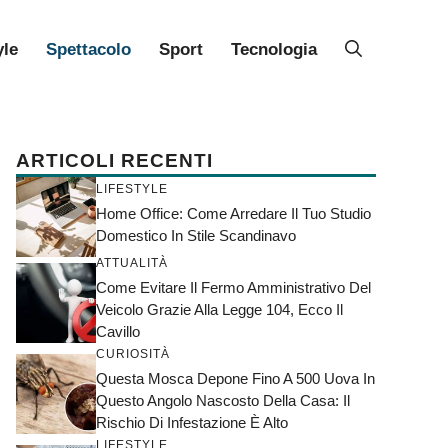
yle
Spettacolo
Sport
Tecnologia
ARTICOLI RECENTI
LIFESTYLE
Home Office: Come Arredare Il Tuo Studio
Domestico In Stile Scandinavo
ATTUALITÀ
Come Evitare Il Fermo Amministrativo Del
Veicolo Grazie Alla Legge 104, Ecco Il
Cavillo
CURIOSITÀ
Questa Mosca Depone Fino A 500 Uova In
Questo Angolo Nascosto Della Casa: Il
Rischio Di Infestazione È Alto
LIFESTYLE