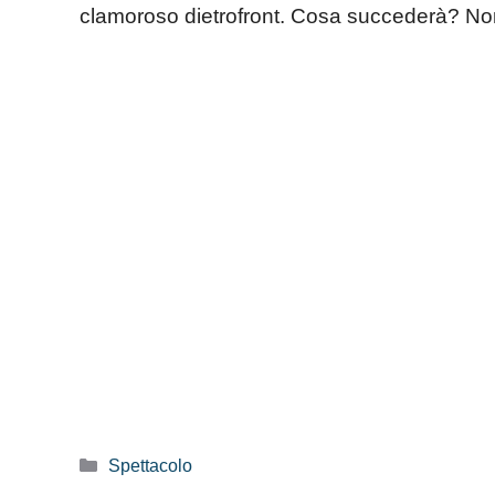
clamoroso dietrofront. Cosa succederà? Non
Categorie
Spettacolo