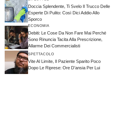
Doccia Splendente, Ti Svelo Il Trucco Delle
Esperte Di Pulito: Così Dici Addio Allo
Sporco
ECONOMIA
Debiti: Le Cose Da Non Fare Mai Perché
Sono Rinuncia Tacita Alla Prescrizione,
Allarme Dei Commercialisti
SPETTACOLO
Vite Al Limite, Il Paziente Sparito Poco
Dopo Le Riprese: Ore D’ansia Per Lui