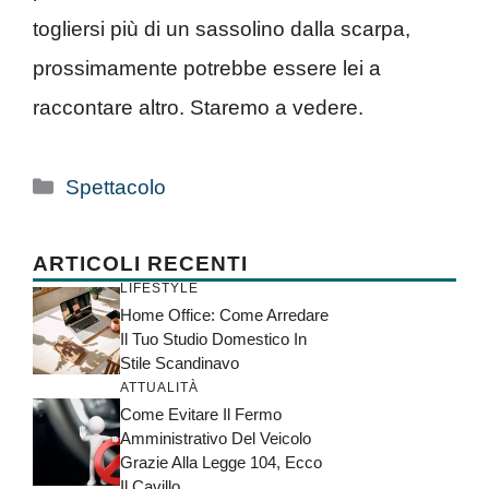
togliersi più di un sassolino dalla scarpa,
prossimamente potrebbe essere lei a
raccontare altro. Staremo a vedere.
Categorie
Spettacolo
ARTICOLI RECENTI
LIFESTYLE
Home Office: Come Arredare
Il Tuo Studio Domestico In
Stile Scandinavo
ATTUALITÀ
Come Evitare Il Fermo
Amministrativo Del Veicolo
Grazie Alla Legge 104, Ecco
Il Cavillo