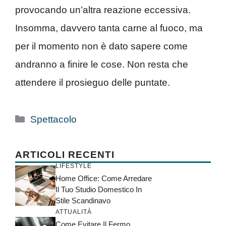
provocando un’altra reazione eccessiva.
Insomma, davvero tanta carne al fuoco, ma
per il momento non è dato sapere come
andranno a finire le cose. Non resta che
attendere il prosieguo delle puntate.
Categorie
Spettacolo
ARTICOLI RECENTI
LIFESTYLE
Home Office: Come Arredare
Il Tuo Studio Domestico In
Stile Scandinavo
ATTUALITÀ
Come Evitare Il Fermo