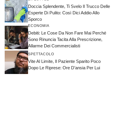
Doccia Splendente, Ti Svelo Il Trucco Delle
Esperte Di Pulito: Così Dici Addio Allo
Sporco
ECONOMIA
Debiti: Le Cose Da Non Fare Mai Perché
Sono Rinuncia Tacita Alla Prescrizione,
Allarme Dei Commercialisti
SPETTACOLO
Vite Al Limite, Il Paziente Sparito Poco
Dopo Le Riprese: Ore D’ansia Per Lui