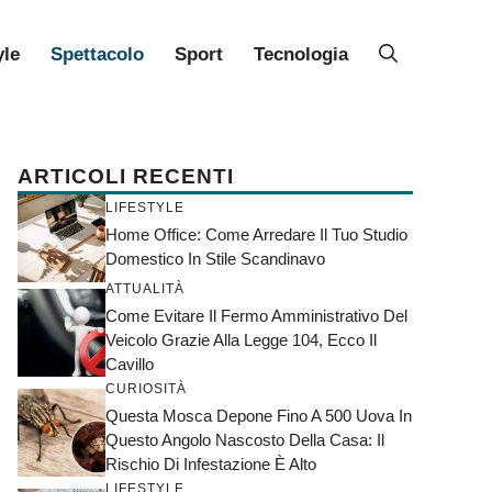
yle
Spettacolo
Sport
Tecnologia
ARTICOLI RECENTI
LIFESTYLE
Home Office: Come Arredare Il Tuo Studio
Domestico In Stile Scandinavo
ATTUALITÀ
Come Evitare Il Fermo Amministrativo Del
Veicolo Grazie Alla Legge 104, Ecco Il
Cavillo
CURIOSITÀ
Questa Mosca Depone Fino A 500 Uova In
Questo Angolo Nascosto Della Casa: Il
Rischio Di Infestazione È Alto
LIFESTYLE