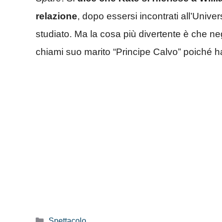
relazione
, dopo essersi incontrati all’Univ
studiato. Ma la cosa più divertente è che neg
chiami suo marito “Principe Calvo” poiché ha
Categorie
Spettacolo