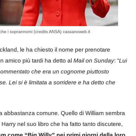
anche i soprannomi (credits ANSA) cassanoweb.it
ckland, le ha chiesto il nome per prenotare
Un amico più tardi ha detto al
Mail on Sunday
: “
Lui
ha commentato che era un cognome piuttosto
e. Lei si è limitata a sorridere e ha detto che
a abbastanza comune. Quello di William sembra
Harry nel suo libro che ha fatto tanto discutere,
iam come “Big Willy” nei primi giorni della loro