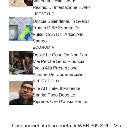
Nascosto Della Casa: Il
Rischio Di Infestazione È Alto
LIFESTYLE
Doccia Splendente, Ti Svelo Il
Trucco Delle Esperte Di
Pulito: Così Dici Addio Allo
Sporco
ECONOMIA
Debiti: Le Cose Da Non Fare
Mai Perché Sono Rinuncia
Tacita Alla Prescrizione,
Allarme Dei Commercialisti
SPETTACOLO
Vite Al Limite, Il Paziente
Sparito Poco Dopo Le
Riprese: Ore D’ansia Per Lui
Cassanoweb.it di proprietà di WEB 365 SRL - Via