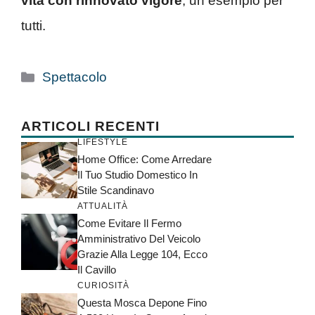
vita con rinnovato vigore
, un esempio per
tutti.
Categorie
Spettacolo
ARTICOLI RECENTI
LIFESTYLE
Home Office: Come Arredare
Il Tuo Studio Domestico In
Stile Scandinavo
ATTUALITÀ
Come Evitare Il Fermo
Amministrativo Del Veicolo
Grazie Alla Legge 104, Ecco
Il Cavillo
CURIOSITÀ
Questa Mosca Depone Fino