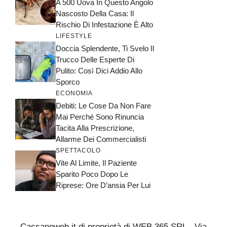
A 500 Uova In Questo Angolo
Nascosto Della Casa: Il
Rischio Di Infestazione È Alto
LIFESTYLE
Doccia Splendente, Ti Svelo Il
Trucco Delle Esperte Di
Pulito: Così Dici Addio Allo
Sporco
ECONOMIA
Debiti: Le Cose Da Non Fare
Mai Perché Sono Rinuncia
Tacita Alla Prescrizione,
Allarme Dei Commercialisti
SPETTACOLO
Vite Al Limite, Il Paziente
Sparito Poco Dopo Le
Riprese: Ore D’ansia Per Lui
Cassanoweb.it di proprietà di WEB 365 SRL - Via