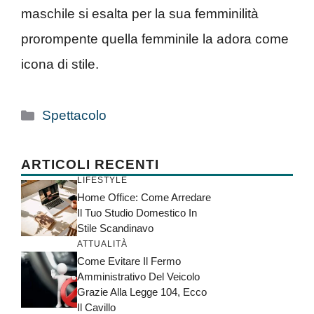
maschile si esalta per la sua femminilità
prorompente quella femminile la adora come
icona di stile.
Categorie
Spettacolo
ARTICOLI RECENTI
LIFESTYLE
Home Office: Come Arredare
Il Tuo Studio Domestico In
Stile Scandinavo
ATTUALITÀ
Come Evitare Il Fermo
Amministrativo Del Veicolo
Grazie Alla Legge 104, Ecco
Il Cavillo