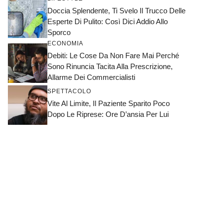
Doccia Splendente, Ti Svelo Il Trucco Delle
Esperte Di Pulito: Così Dici Addio Allo
Sporco
ECONOMIA
Debiti: Le Cose Da Non Fare Mai Perché
Sono Rinuncia Tacita Alla Prescrizione,
Allarme Dei Commercialisti
SPETTACOLO
Vite Al Limite, Il Paziente Sparito Poco
Dopo Le Riprese: Ore D’ansia Per Lui