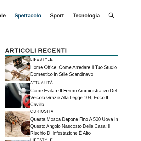
yle
Spettacolo
Sport
Tecnologia
ARTICOLI RECENTI
LIFESTYLE
Home Office: Come Arredare Il Tuo Studio
Domestico In Stile Scandinavo
ATTUALITÀ
Come Evitare Il Fermo Amministrativo Del
Veicolo Grazie Alla Legge 104, Ecco Il
Cavillo
CURIOSITÀ
Questa Mosca Depone Fino A 500 Uova In
Questo Angolo Nascosto Della Casa: Il
Rischio Di Infestazione È Alto
LIFESTYLE