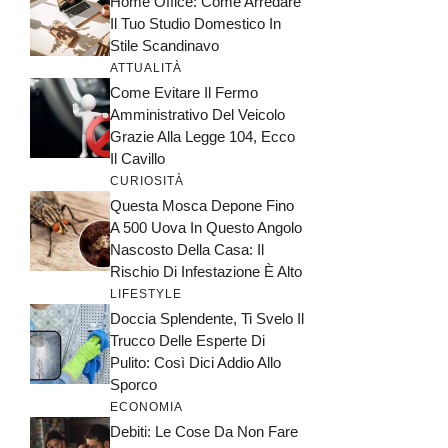
Home Office: Come Arredare
Il Tuo Studio Domestico In
Stile Scandinavo
ATTUALITÀ
Come Evitare Il Fermo
Amministrativo Del Veicolo
Grazie Alla Legge 104, Ecco
Il Cavillo
CURIOSITÀ
Questa Mosca Depone Fino
A 500 Uova In Questo Angolo
Nascosto Della Casa: Il
Rischio Di Infestazione È Alto
LIFESTYLE
Doccia Splendente, Ti Svelo Il
Trucco Delle Esperte Di
Pulito: Così Dici Addio Allo
Sporco
ECONOMIA
Debiti: Le Cose Da Non Fare