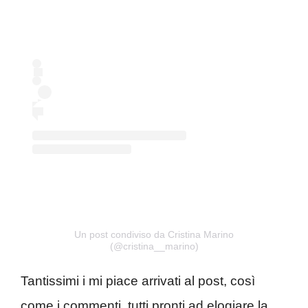
Un post condiviso da Cristina Marino
(@cristina__marino)
Tantissimi i mi piace arrivati al post, così
come i commenti, tutti pronti ad elogiare la