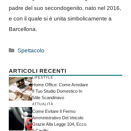
padre del suo secondogenito, nato nel 2016,
e con il quale si è unita simbolicamente a
Barcellona.
Categorie
Spettacolo
ARTICOLI RECENTI
LIFESTYLE
Home Office: Come Arredare
Il Tuo Studio Domestico In
Stile Scandinavo
ATTUALITÀ
Come Evitare Il Fermo
Amministrativo Del Veicolo
Grazie Alla Legge 104, Ecco
Il Cavillo