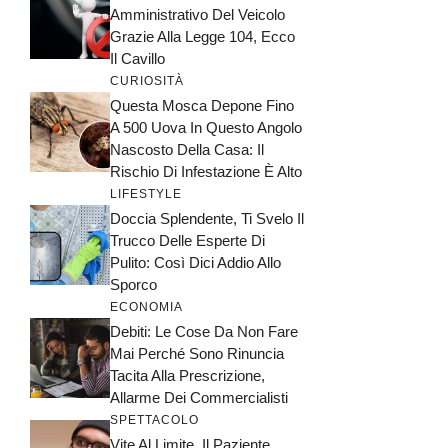
Amministrativo Del Veicolo
Grazie Alla Legge 104, Ecco
Il Cavillo
CURIOSITÀ
Questa Mosca Depone Fino
A 500 Uova In Questo Angolo
Nascosto Della Casa: Il
Rischio Di Infestazione È Alto
LIFESTYLE
Doccia Splendente, Ti Svelo Il
Trucco Delle Esperte Di
Pulito: Così Dici Addio Allo
Sporco
ECONOMIA
Debiti: Le Cose Da Non Fare
Mai Perché Sono Rinuncia
Tacita Alla Prescrizione,
Allarme Dei Commercialisti
SPETTACOLO
Vite Al Limite, Il Paziente