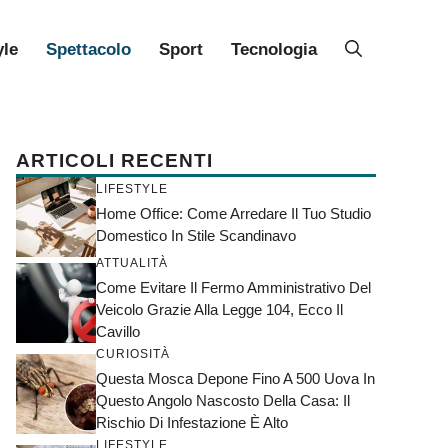
yle
Spettacolo
Sport
Tecnologia
ARTICOLI RECENTI
LIFESTYLE
Home Office: Come Arredare Il Tuo Studio
Domestico In Stile Scandinavo
ATTUALITÀ
Come Evitare Il Fermo Amministrativo Del
Veicolo Grazie Alla Legge 104, Ecco Il
Cavillo
CURIOSITÀ
Questa Mosca Depone Fino A 500 Uova In
Questo Angolo Nascosto Della Casa: Il
Rischio Di Infestazione È Alto
LIFESTYLE