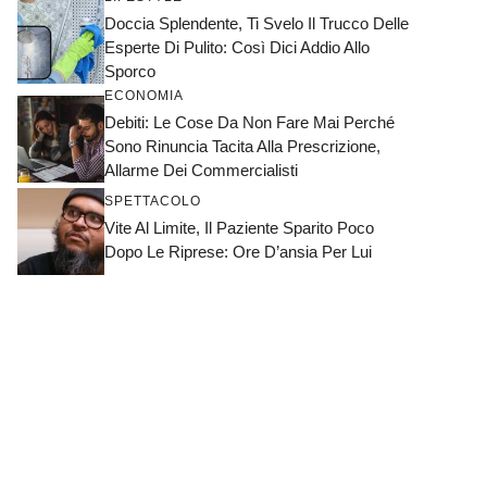
Doccia Splendente, Ti Svelo Il Trucco Delle
Esperte Di Pulito: Così Dici Addio Allo
Sporco
ECONOMIA
Debiti: Le Cose Da Non Fare Mai Perché
Sono Rinuncia Tacita Alla Prescrizione,
Allarme Dei Commercialisti
SPETTACOLO
Vite Al Limite, Il Paziente Sparito Poco
Dopo Le Riprese: Ore D’ansia Per Lui