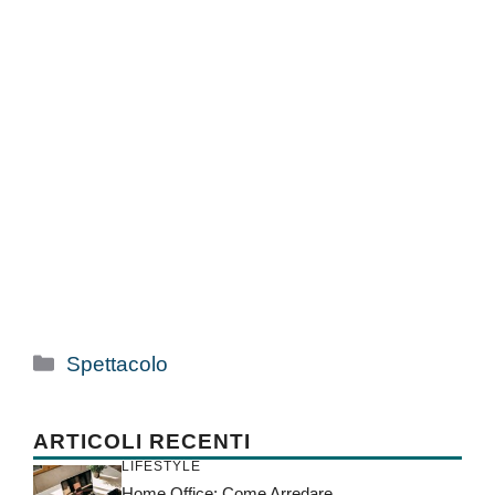
Categorie
Spettacolo
ARTICOLI RECENTI
LIFESTYLE
Home Office: Come Arredare