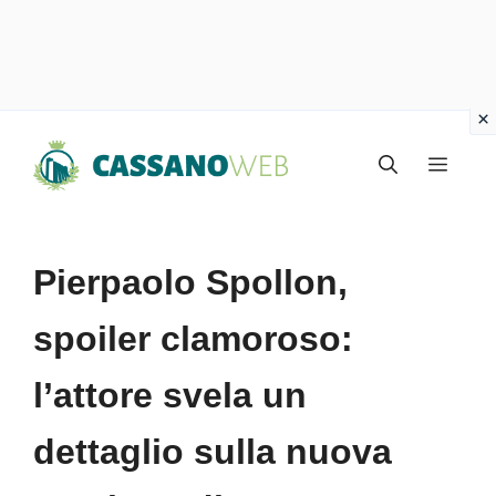
Vai
Menu
al
contenuto
Pierpaolo Spollon,
spoiler clamoroso:
l’attore svela un
dettaglio sulla nuova