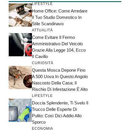
LIFESTYLE
Home Office: Come Arredare
Il Tuo Studio Domestico In
Stile Scandinavo
ATTUALITÀ
Come Evitare Il Fermo
Amministrativo Del Veicolo
Grazie Alla Legge 104, Ecco
Il Cavillo
CURIOSITÀ
Questa Mosca Depone Fino
A 500 Uova In Questo Angolo
Nascosto Della Casa: Il
Rischio Di Infestazione È Alto
LIFESTYLE
Doccia Splendente, Ti Svelo Il
Trucco Delle Esperte Di
Pulito: Così Dici Addio Allo
Sporco
ECONOMIA