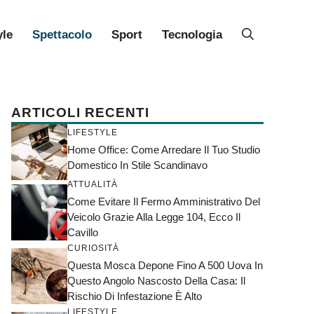
yle
Spettacolo
Sport
Tecnologia
ARTICOLI RECENTI
LIFESTYLE
Home Office: Come Arredare Il Tuo Studio
Domestico In Stile Scandinavo
ATTUALITÀ
Come Evitare Il Fermo Amministrativo Del
Veicolo Grazie Alla Legge 104, Ecco Il
Cavillo
CURIOSITÀ
Questa Mosca Depone Fino A 500 Uova In
Questo Angolo Nascosto Della Casa: Il
Rischio Di Infestazione È Alto
LIFESTYLE