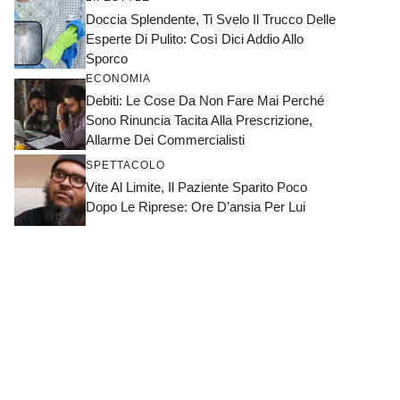
Doccia Splendente, Ti Svelo Il Trucco Delle
Esperte Di Pulito: Così Dici Addio Allo
Sporco
ECONOMIA
Debiti: Le Cose Da Non Fare Mai Perché
Sono Rinuncia Tacita Alla Prescrizione,
Allarme Dei Commercialisti
SPETTACOLO
Vite Al Limite, Il Paziente Sparito Poco
Dopo Le Riprese: Ore D’ansia Per Lui