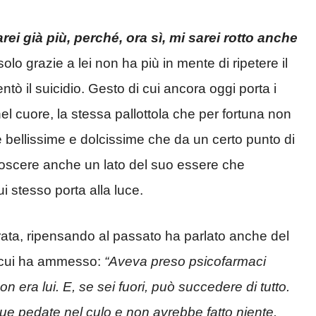
rei già più, perché, ora sì, mi sarei rotto anche
lo grazie a lei non ha più in mente di ripetere il
tò il suicidio. Gesto di cui ancora oggi porta i
nel cuore, la stessa pallottola che per fortuna non
 bellissime e dolcissime che da un certo punto di
oscere anche un lato del suo essere che
 stesso porta alla luce.
ata, ripensando al passato ha parlato anche del
i cui ha ammesso:
“Aveva preso psicofarmaci
n era lui. E, se sei fuori, può succedere di tutto.
o due pedate nel culo e non avrebbe fatto niente.