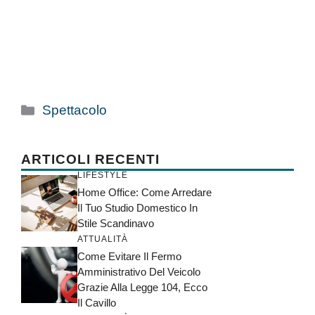
Categorie
Spettacolo
ARTICOLI RECENTI
LIFESTYLE
Home Office: Come Arredare
Il Tuo Studio Domestico In
Stile Scandinavo
ATTUALITÀ
Come Evitare Il Fermo
Amministrativo Del Veicolo
Grazie Alla Legge 104, Ecco
Il Cavillo