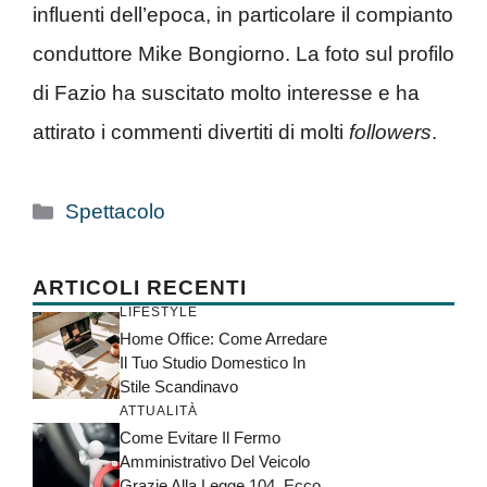
influenti dell’epoca, in particolare il compianto
conduttore Mike Bongiorno. La foto sul profilo
di Fazio ha suscitato molto interesse e ha
attirato i commenti divertiti di molti
followers
.
Categorie
Spettacolo
ARTICOLI RECENTI
LIFESTYLE
Home Office: Come Arredare
Il Tuo Studio Domestico In
Stile Scandinavo
ATTUALITÀ
Come Evitare Il Fermo
Amministrativo Del Veicolo
Grazie Alla Legge 104, Ecco