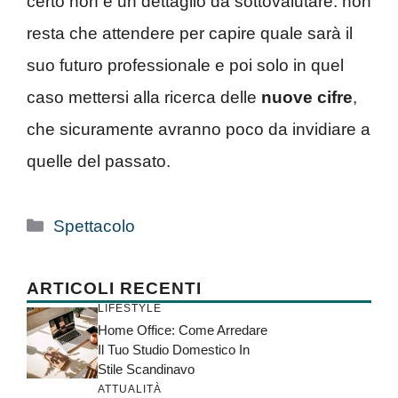
certo non è un dettaglio da sottovalutare: non
resta che attendere per capire quale sarà il
suo futuro professionale e poi solo in quel
caso mettersi alla ricerca delle
nuove cifre
,
che sicuramente avranno poco da invidiare a
quelle del passato.
Categorie
Spettacolo
ARTICOLI RECENTI
LIFESTYLE
Home Office: Come Arredare
Il Tuo Studio Domestico In
Stile Scandinavo
ATTUALITÀ