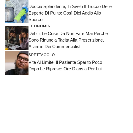
Doccia Splendente, Ti Svelo Il Trucco Delle
Esperte Di Pulito: Così Dici Addio Allo
Sporco
ECONOMIA
Debiti: Le Cose Da Non Fare Mai Perché
Sono Rinuncia Tacita Alla Prescrizione,
Allarme Dei Commercialisti
SPETTACOLO
Vite Al Limite, Il Paziente Sparito Poco
Dopo Le Riprese: Ore D’ansia Per Lui