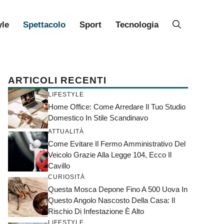
yle
Spettacolo
Sport
Tecnologia
ARTICOLI RECENTI
LIFESTYLE
Home Office: Come Arredare Il Tuo Studio
Domestico In Stile Scandinavo
ATTUALITÀ
Come Evitare Il Fermo Amministrativo Del
Veicolo Grazie Alla Legge 104, Ecco Il
Cavillo
CURIOSITÀ
Questa Mosca Depone Fino A 500 Uova In
Questo Angolo Nascosto Della Casa: Il
Rischio Di Infestazione È Alto
LIFESTYLE