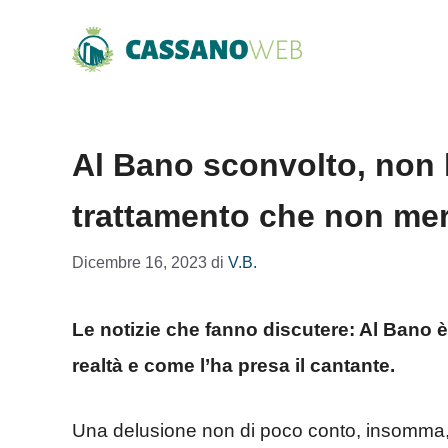
Vai
al
contenuto
Al Bano sconvolto, non l
trattamento che non mer
Dicembre 16, 2023
di
V.B.
Le notizie che fanno discutere: Al Bano 
realtà e come l’ha presa il cantante.
Una delusione non di poco conto, insomma, s