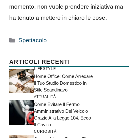
momento, non vuole prendere iniziativa ma
ha tenuto a mettere in chiaro le cose.
Categorie
Spettacolo
ARTICOLI RECENTI
LIFESTYLE
Home Office: Come Arredare
Il Tuo Studio Domestico In
Stile Scandinavo
ATTUALITÀ
Come Evitare Il Fermo
Amministrativo Del Veicolo
Grazie Alla Legge 104, Ecco
Il Cavillo
CURIOSITÀ