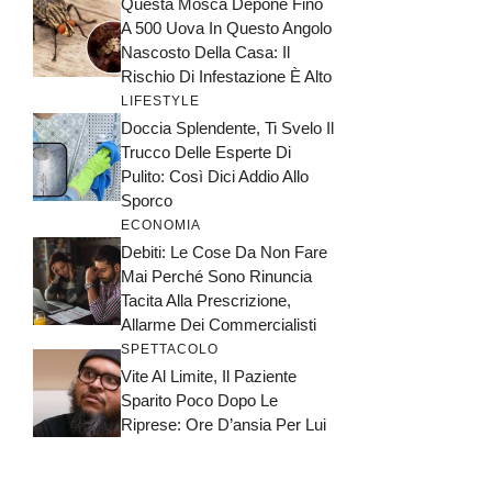
Questa Mosca Depone Fino
A 500 Uova In Questo Angolo
Nascosto Della Casa: Il
Rischio Di Infestazione È Alto
LIFESTYLE
Doccia Splendente, Ti Svelo Il
Trucco Delle Esperte Di
Pulito: Così Dici Addio Allo
Sporco
ECONOMIA
Debiti: Le Cose Da Non Fare
Mai Perché Sono Rinuncia
Tacita Alla Prescrizione,
Allarme Dei Commercialisti
SPETTACOLO
Vite Al Limite, Il Paziente
Sparito Poco Dopo Le
Riprese: Ore D’ansia Per Lui