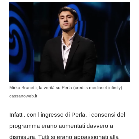
Mirko Brunetti, la verità su Perla (credits mediaset infinity)
cassanoweb.it
Infatti, con l’ingresso di Perla, i consensi del
programma erano aumentati davvero a
dismisura. Tutti si erano appassionati alla