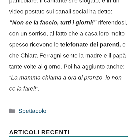
particolare. Il cantante si è sfogato, e in un
video postato sui canali social ha detto:
“Non ce la faccio, tutti i giorni!”
riferendosi,
con un sorriso, al fatto che a casa loro molto
spesso ricevono le
telefonate dei parenti,
e
che Chiara Ferragni sente la madre e il papà
tante volte al giorno. Poi ha aggiunto anche:
“La mamma chiama a ora di pranzo, io non
ce la farei!”.
Categorie
Spettacolo
ARTICOLI RECENTI