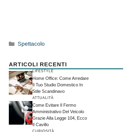
Categorie
Spettacolo
ARTICOLI RECENTI
LIFESTYLE
Home Office: Come Arredare
Il Tuo Studio Domestico In
Stile Scandinavo
ATTUALITÀ
Come Evitare Il Fermo
Amministrativo Del Veicolo
Grazie Alla Legge 104, Ecco
Il Cavillo
CURIOSITÀ