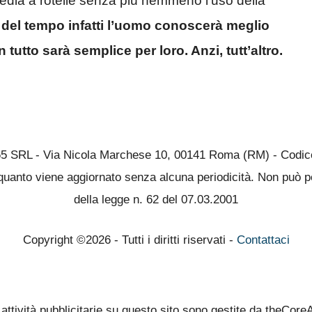
a sedia a rotelle senza più nemmeno l’uso della
 del tempo infatti l’uomo conoscerà meglio
utto sarà semplice per loro. Anzi, tutt’altro.
65 SRL - Via Nicola Marchese 10, 00141 Roma (RM) - Codice 
quanto viene aggiornato senza alcuna periodicità. Non può pe
della legge n. 62 del 07.03.2001
Copyright ©2026 - Tutti i diritti riservati -
Contattaci
 attività pubblicitarie su questo sito sono gestite da theCore