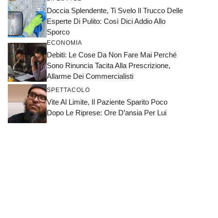
Doccia Splendente, Ti Svelo Il Trucco Delle
Esperte Di Pulito: Così Dici Addio Allo
Sporco
ECONOMIA
Debiti: Le Cose Da Non Fare Mai Perché
Sono Rinuncia Tacita Alla Prescrizione,
Allarme Dei Commercialisti
SPETTACOLO
Vite Al Limite, Il Paziente Sparito Poco
Dopo Le Riprese: Ore D’ansia Per Lui