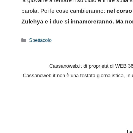
la giovane a tentare il suicidio e finire sull
parola.
Poi le cose cambieranno:
nel corso
Zulehya e i due si innamoreranno. Ma non t
Categorie
Spettacolo
Cassanoweb.it di proprietà di WEB 3
Cassanoweb.it non è una testata giornalistica, in 
Le