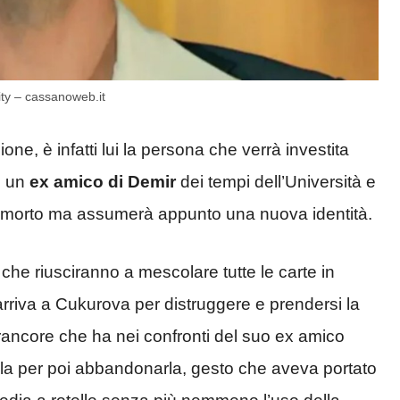
ity – cassanoweb.it
ione, è infatti lui la persona che verrà investita
e un
ex amico di Demir
dei tempi dell’Università e
n è morto ma assumerà appunto una nuova identità.
he riusciranno a mescolare tutte le carte in
rriva a
Cukurova per distruggere e prendersi la
rancore che ha nei confronti del suo ex amico
lla per poi abbandonarla, gesto che aveva portato