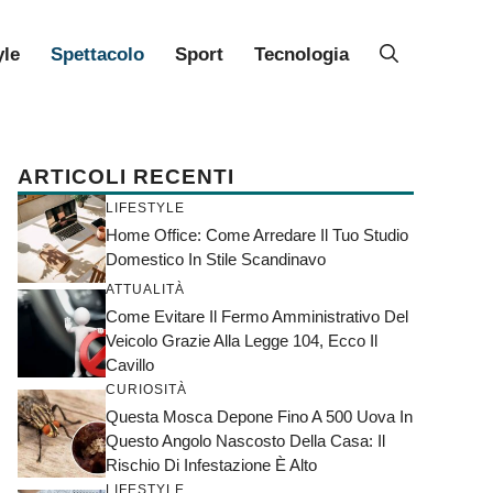
yle
Spettacolo
Sport
Tecnologia
ARTICOLI RECENTI
LIFESTYLE
Home Office: Come Arredare Il Tuo Studio
Domestico In Stile Scandinavo
ATTUALITÀ
Come Evitare Il Fermo Amministrativo Del
Veicolo Grazie Alla Legge 104, Ecco Il
Cavillo
CURIOSITÀ
Questa Mosca Depone Fino A 500 Uova In
Questo Angolo Nascosto Della Casa: Il
Rischio Di Infestazione È Alto
LIFESTYLE