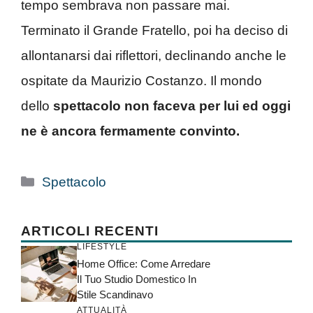
tempo sembrava non passare mai.
Terminato il Grande Fratello, poi ha deciso di
allontanarsi dai riflettori, declinando anche le
ospitate da Maurizio Costanzo. Il mondo
dello
spettacolo non faceva per lui ed oggi
ne è ancora fermamente convinto.
Categorie
Spettacolo
ARTICOLI RECENTI
LIFESTYLE
Home Office: Come Arredare
Il Tuo Studio Domestico In
Stile Scandinavo
ATTUALITÀ