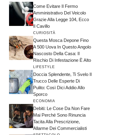
Come Evitare Il Fermo
Amministrativo Del Veicolo
Grazie Alla Legge 104, Ecco
Il Cavillo
CURIOSITÀ
Questa Mosca Depone Fino
A 500 Uova In Questo Angolo
Nascosto Della Casa: Il
Rischio Di Infestazione È Alto
LIFESTYLE
Doccia Splendente, Ti Svelo Il
Trucco Delle Esperte Di
Pulito: Così Dici Addio Allo
Sporco
ECONOMIA
Debiti: Le Cose Da Non Fare
Mai Perché Sono Rinuncia
Tacita Alla Prescrizione,
Allarme Dei Commercialisti
SPETTACOLO