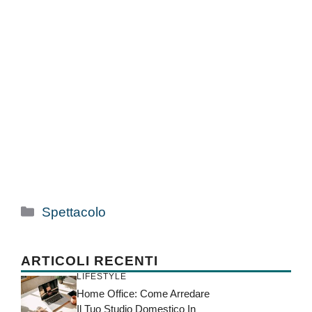
Categorie
Spettacolo
ARTICOLI RECENTI
LIFESTYLE
Home Office: Come Arredare
Il Tuo Studio Domestico In