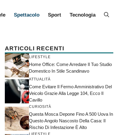
yle
Spettacolo
Sport
Tecnologia
ARTICOLI RECENTI
LIFESTYLE
Home Office: Come Arredare Il Tuo Studio
Domestico In Stile Scandinavo
ATTUALITÀ
Come Evitare Il Fermo Amministrativo Del
Veicolo Grazie Alla Legge 104, Ecco Il
Cavillo
CURIOSITÀ
Questa Mosca Depone Fino A 500 Uova In
Questo Angolo Nascosto Della Casa: Il
Rischio Di Infestazione È Alto
LIFESTYLE