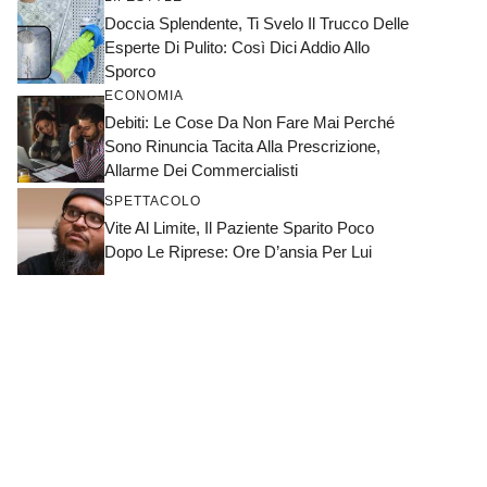
Doccia Splendente, Ti Svelo Il Trucco Delle
Esperte Di Pulito: Così Dici Addio Allo
Sporco
ECONOMIA
Debiti: Le Cose Da Non Fare Mai Perché
Sono Rinuncia Tacita Alla Prescrizione,
Allarme Dei Commercialisti
SPETTACOLO
Vite Al Limite, Il Paziente Sparito Poco
Dopo Le Riprese: Ore D’ansia Per Lui