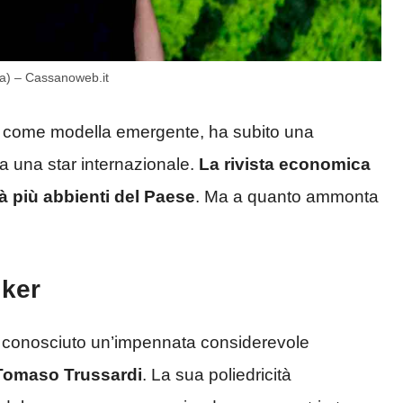
nsa) – Cassanoweb.it
 fa come modella emergente, ha subito una
a una star internazionale.
La rivista economica
tà più abbienti del Paese
. Ma a quanto ammonta
iker
 conosciuto un’impennata considerevole
Tomaso Trussardi
. La sua poliedricità