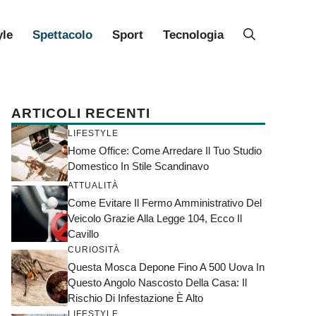
yle
Spettacolo
Sport
Tecnologia
ARTICOLI RECENTI
LIFESTYLE
Home Office: Come Arredare Il Tuo Studio
Domestico In Stile Scandinavo
ATTUALITÀ
Come Evitare Il Fermo Amministrativo Del
Veicolo Grazie Alla Legge 104, Ecco Il
Cavillo
CURIOSITÀ
Questa Mosca Depone Fino A 500 Uova In
Questo Angolo Nascosto Della Casa: Il
Rischio Di Infestazione È Alto
LIFESTYLE