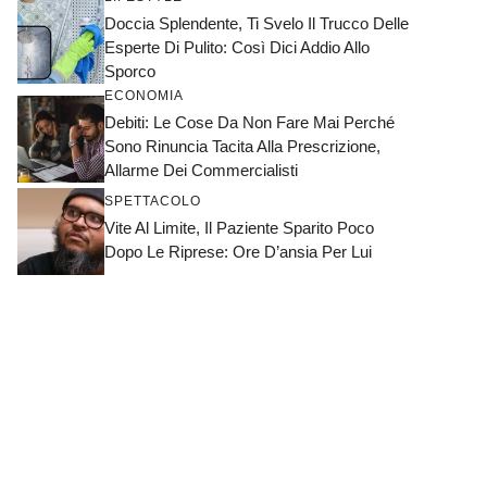
Doccia Splendente, Ti Svelo Il Trucco Delle
Esperte Di Pulito: Così Dici Addio Allo
Sporco
ECONOMIA
Debiti: Le Cose Da Non Fare Mai Perché
Sono Rinuncia Tacita Alla Prescrizione,
Allarme Dei Commercialisti
SPETTACOLO
Vite Al Limite, Il Paziente Sparito Poco
Dopo Le Riprese: Ore D’ansia Per Lui