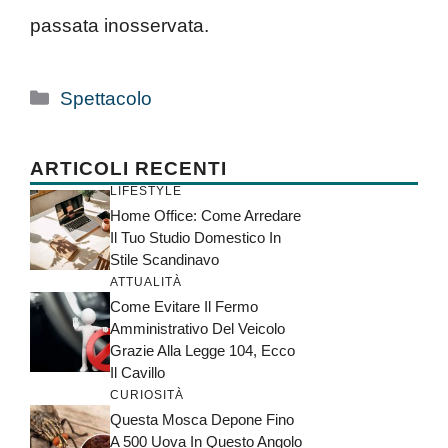
passata inosservata.
Categorie
Spettacolo
ARTICOLI RECENTI
LIFESTYLE
Home Office: Come Arredare
Il Tuo Studio Domestico In
Stile Scandinavo
ATTUALITÀ
Come Evitare Il Fermo
Amministrativo Del Veicolo
Grazie Alla Legge 104, Ecco
Il Cavillo
CURIOSITÀ
Questa Mosca Depone Fino
A 500 Uova In Questo Angolo