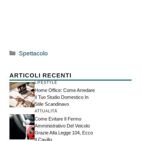
Categorie
Spettacolo
ARTICOLI RECENTI
LIFESTYLE
Home Office: Come Arredare
Il Tuo Studio Domestico In
Stile Scandinavo
ATTUALITÀ
Come Evitare Il Fermo
Amministrativo Del Veicolo
Grazie Alla Legge 104, Ecco
Il Cavillo