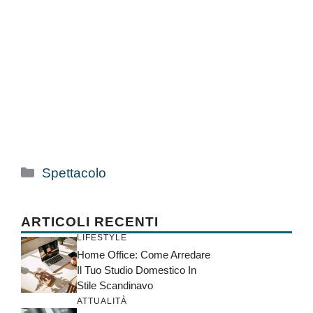
Categorie
Spettacolo
ARTICOLI RECENTI
LIFESTYLE
Home Office: Come Arredare
Il Tuo Studio Domestico In
Stile Scandinavo
ATTUALITÀ