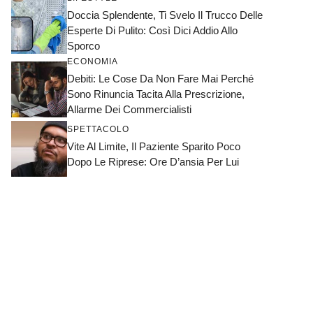
Doccia Splendente, Ti Svelo Il Trucco Delle
Esperte Di Pulito: Così Dici Addio Allo
Sporco
ECONOMIA
Debiti: Le Cose Da Non Fare Mai Perché
Sono Rinuncia Tacita Alla Prescrizione,
Allarme Dei Commercialisti
SPETTACOLO
Vite Al Limite, Il Paziente Sparito Poco
Dopo Le Riprese: Ore D’ansia Per Lui