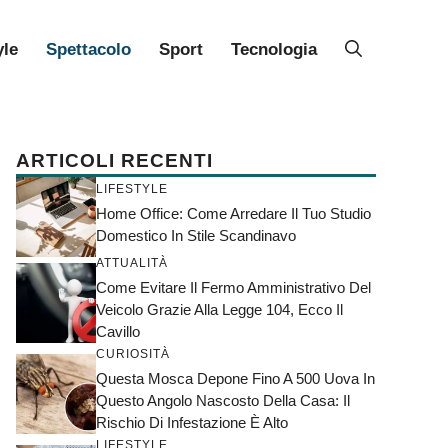
yle
Spettacolo
Sport
Tecnologia
ARTICOLI RECENTI
LIFESTYLE
Home Office: Come Arredare Il Tuo Studio
Domestico In Stile Scandinavo
ATTUALITÀ
Come Evitare Il Fermo Amministrativo Del
Veicolo Grazie Alla Legge 104, Ecco Il
Cavillo
CURIOSITÀ
Questa Mosca Depone Fino A 500 Uova In
Questo Angolo Nascosto Della Casa: Il
Rischio Di Infestazione È Alto
LIFESTYLE