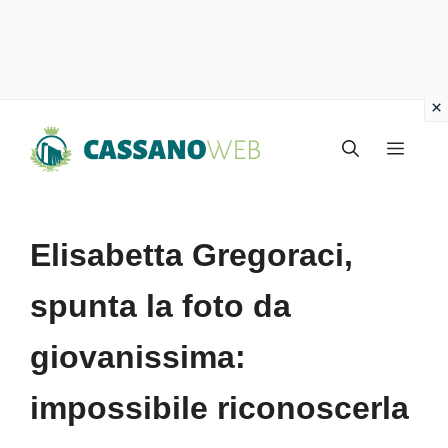
Vai
Menu
al
contenuto
Elisabetta Gregoraci,
spunta la foto da
giovanissima:
impossibile riconoscerla