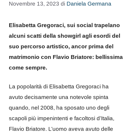
Novembre 13, 2023
di
Daniela Germana
Elisabetta Gregoraci, sui social trapelano
alcuni scatti della showgirl agli esordi del
suo percorso artistico, ancor prima del
matrimonio con Flavio Briatore: bellissima
come sempre.
La popolarità di Elisabetta Gregoraci ha
avuto decisamente una notevole spinta
quando, nel 2008, ha sposato uno degli
scapoli più impenintenti e facoltosi d’Italia,
Flavio Briatore. L’uomo aveva avuto delle