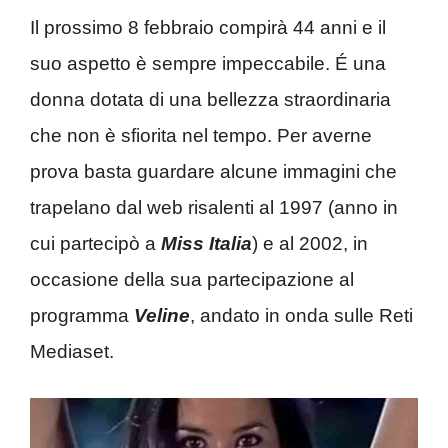
Il prossimo 8 febbraio compirà 44 anni e il
suo aspetto è sempre impeccabile. É una
donna dotata di una bellezza straordinaria
che non è sfiorita nel tempo. Per averne
prova basta guardare alcune immagini che
trapelano dal web risalenti al 1997 (anno in
cui partecipò a
Miss Italia
) e al 2002, in
occasione della sua partecipazione al
programma
Veline
, andato in onda sulle Reti
Mediaset.