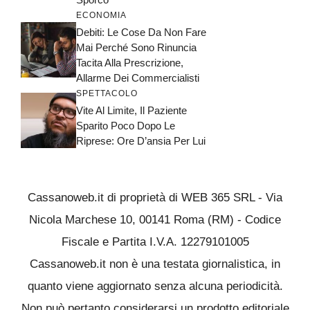
ECONOMIA
Debiti: Le Cose Da Non Fare
Mai Perché Sono Rinuncia
Tacita Alla Prescrizione,
Allarme Dei Commercialisti
SPETTACOLO
Vite Al Limite, Il Paziente
Sparito Poco Dopo Le
Riprese: Ore D’ansia Per Lui
Cassanoweb.it di proprietà di WEB 365 SRL - Via
Nicola Marchese 10, 00141 Roma (RM) - Codice
Fiscale e Partita I.V.A. 12279101005
Cassanoweb.it non è una testata giornalistica, in
quanto viene aggiornato senza alcuna periodicità.
Non può pertanto considerarsi un prodotto editoriale