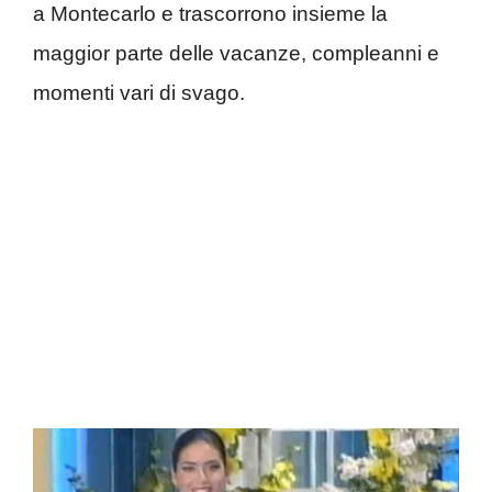
a Montecarlo e trascorrono insieme la
maggior parte delle vacanze, compleanni e
momenti vari di svago.