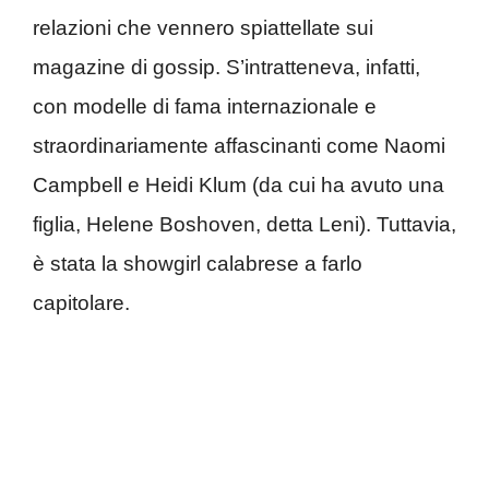
relazioni che vennero spiattellate sui
magazine di gossip. S’intratteneva, infatti,
con modelle di fama internazionale e
straordinariamente affascinanti come Naomi
Campbell e Heidi Klum (da cui ha avuto una
figlia, Helene Boshoven, detta Leni). Tuttavia,
è stata la showgirl calabrese a farlo
capitolare.