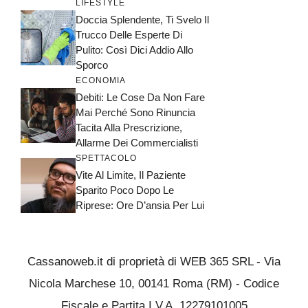
LIFESTYLE
Doccia Splendente, Ti Svelo Il
Trucco Delle Esperte Di
Pulito: Così Dici Addio Allo
Sporco
ECONOMIA
Debiti: Le Cose Da Non Fare
Mai Perché Sono Rinuncia
Tacita Alla Prescrizione,
Allarme Dei Commercialisti
SPETTACOLO
Vite Al Limite, Il Paziente
Sparito Poco Dopo Le
Riprese: Ore D’ansia Per Lui
Cassanoweb.it di proprietà di WEB 365 SRL - Via
Nicola Marchese 10, 00141 Roma (RM) - Codice
Fiscale e Partita I.V.A. 12279101005