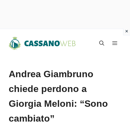
Vai
Menu
al
contenuto
Andrea Giambruno
chiede perdono a
Giorgia Meloni: “Sono
cambiato”