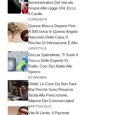
Amministrativo Del Veicolo
Grazie Alla Legge 104, Ecco
Il Cavillo
CURIOSITÀ
Questa Mosca Depone Fino
A 500 Uova In Questo Angolo
Nascosto Della Casa: Il
Rischio Di Infestazione È Alto
LIFESTYLE
Doccia Splendente, Ti Svelo Il
Trucco Delle Esperte Di
Pulito: Così Dici Addio Allo
Sporco
ECONOMIA
Debiti: Le Cose Da Non Fare
Mai Perché Sono Rinuncia
Tacita Alla Prescrizione,
Allarme Dei Commercialisti
SPETTACOLO
Vite Al Limite, Il Paziente