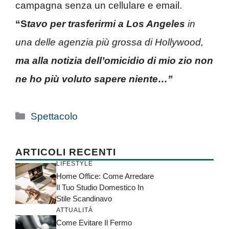
campagna senza un cellulare e email.
“S
tavo per trasferirmi a Los Angeles
in
una delle agenzia più grossa di Hollywood,
ma alla notizia dell’omicidio di mio zio non
ne ho più voluto sapere niente…”
Categorie
Spettacolo
ARTICOLI RECENTI
LIFESTYLE
Home Office: Come Arredare
Il Tuo Studio Domestico In
Stile Scandinavo
ATTUALITÀ
Come Evitare Il Fermo