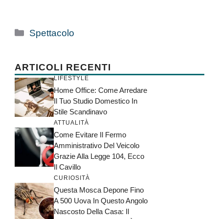
Categorie
Spettacolo
ARTICOLI RECENTI
LIFESTYLE
Home Office: Come Arredare
Il Tuo Studio Domestico In
Stile Scandinavo
ATTUALITÀ
Come Evitare Il Fermo
Amministrativo Del Veicolo
Grazie Alla Legge 104, Ecco
Il Cavillo
CURIOSITÀ
Questa Mosca Depone Fino
A 500 Uova In Questo Angolo
Nascosto Della Casa: Il