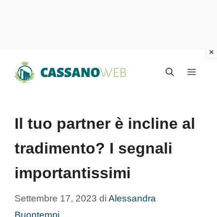
Vai
Menu
al
contenuto
Il tuo partner è incline al
tradimento? I segnali
importantissimi
Settembre 17, 2023
di
Alessandra
Buontempi