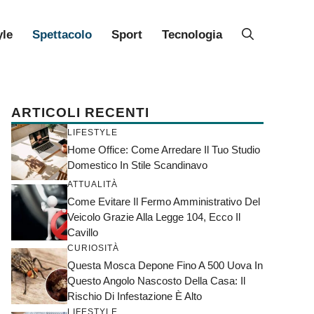
yle
Spettacolo
Sport
Tecnologia
ARTICOLI RECENTI
LIFESTYLE
Home Office: Come Arredare Il Tuo Studio
Domestico In Stile Scandinavo
ATTUALITÀ
Come Evitare Il Fermo Amministrativo Del
Veicolo Grazie Alla Legge 104, Ecco Il
Cavillo
CURIOSITÀ
Questa Mosca Depone Fino A 500 Uova In
Questo Angolo Nascosto Della Casa: Il
Rischio Di Infestazione È Alto
LIFESTYLE