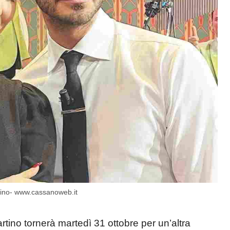
ino- www.cassanoweb.it
tino tornerà martedì 31 ottobre per un’altra