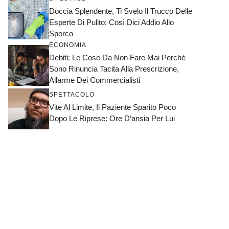
Doccia Splendente, Ti Svelo Il Trucco Delle
Esperte Di Pulito: Così Dici Addio Allo
Sporco
ECONOMIA
Debiti: Le Cose Da Non Fare Mai Perché
Sono Rinuncia Tacita Alla Prescrizione,
Allarme Dei Commercialisti
SPETTACOLO
Vite Al Limite, Il Paziente Sparito Poco
Dopo Le Riprese: Ore D’ansia Per Lui