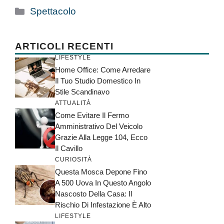
Categorie
Spettacolo
ARTICOLI RECENTI
LIFESTYLE
Home Office: Come Arredare
Il Tuo Studio Domestico In
Stile Scandinavo
ATTUALITÀ
Come Evitare Il Fermo
Amministrativo Del Veicolo
Grazie Alla Legge 104, Ecco
Il Cavillo
CURIOSITÀ
Questa Mosca Depone Fino
A 500 Uova In Questo Angolo
Nascosto Della Casa: Il
Rischio Di Infestazione È Alto
LIFESTYLE