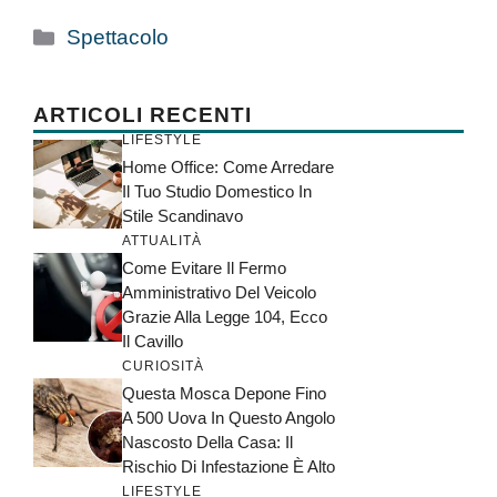
Categorie
Spettacolo
ARTICOLI RECENTI
LIFESTYLE
Home Office: Come Arredare
Il Tuo Studio Domestico In
Stile Scandinavo
ATTUALITÀ
Come Evitare Il Fermo
Amministrativo Del Veicolo
Grazie Alla Legge 104, Ecco
Il Cavillo
CURIOSITÀ
Questa Mosca Depone Fino
A 500 Uova In Questo Angolo
Nascosto Della Casa: Il
Rischio Di Infestazione È Alto
LIFESTYLE