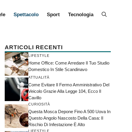
yle
Spettacolo
Sport
Tecnologia
ARTICOLI RECENTI
LIFESTYLE
Home Office: Come Arredare Il Tuo Studio
Domestico In Stile Scandinavo
ATTUALITÀ
Come Evitare Il Fermo Amministrativo Del
Veicolo Grazie Alla Legge 104, Ecco Il
Cavillo
CURIOSITÀ
Questa Mosca Depone Fino A 500 Uova In
Questo Angolo Nascosto Della Casa: Il
Rischio Di Infestazione È Alto
LIFESTYLE