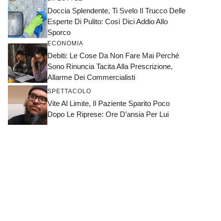
Doccia Splendente, Ti Svelo Il Trucco Delle
Esperte Di Pulito: Così Dici Addio Allo
Sporco
ECONOMIA
Debiti: Le Cose Da Non Fare Mai Perché
Sono Rinuncia Tacita Alla Prescrizione,
Allarme Dei Commercialisti
SPETTACOLO
Vite Al Limite, Il Paziente Sparito Poco
Dopo Le Riprese: Ore D’ansia Per Lui